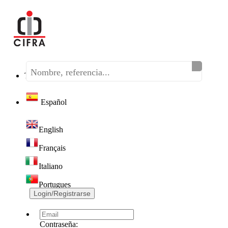
Teléfono:
(+34) 968 320 046
Español
English
Français
Italiano
Portugues
Login/Registrarse
Contraseña: