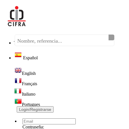
Teléfono:
(+34) 968 320 046
Español
English
Français
Italiano
Portugues
Login/Registrarse
Contraseña: