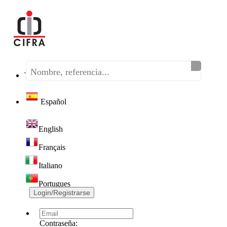
Teléfono:
(+34) 968 320 046
Español
English
Français
Italiano
Portugues
Login/Registrarse
Contraseña: